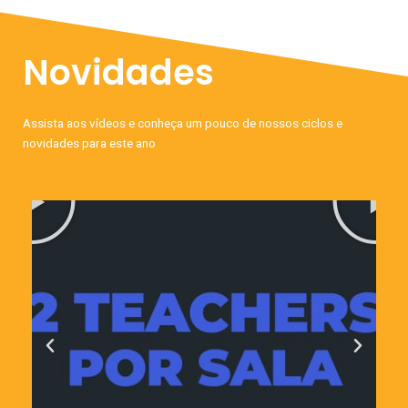
Novidades
Assista aos vídeos e conheça um pouco de nossos ciclos e
novidades para este ano
P
l
a
y